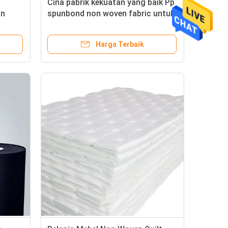
Cina pabrik kekuatan yang baik Pp
in
spunbond non woven fabric untuk
/
kain penutup pegas kotak dengan
berat berbeda
Harga Terbaik