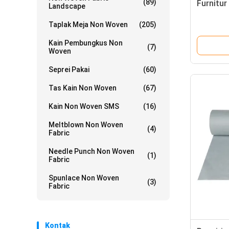
(89)
Furnitur
Landscape
Taplak Meja Non Woven
(205)
Kain Pembungkus Non
(7)
Woven
Seprei Pakai
(60)
Tas Kain Non Woven
(67)
Kain Non Woven SMS
(16)
Meltblown Non Woven
(4)
Fabric
Needle Punch Non Woven
(1)
Fabric
Spunlace Non Woven
(3)
Fabric
Kontak