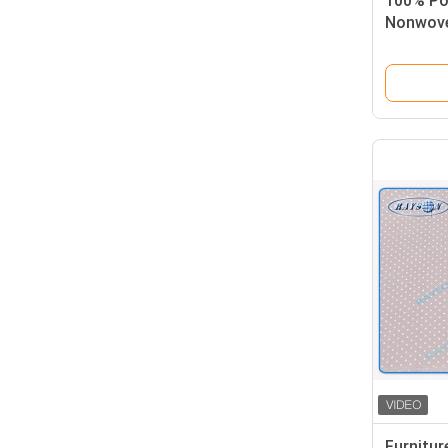
100% Po
Nonwove
Spring C
Furnitur