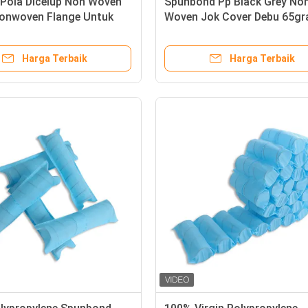
 Pola Dicelup Non Woven
Spunbond Pp Black Grey No
Nonwoven Flange Untuk
Woven Jok Cover Debu 65g
ebar 15cm 20cm
Dengan Atau Tanpa Perfora
Harga Terbaik
Harga Terbaik