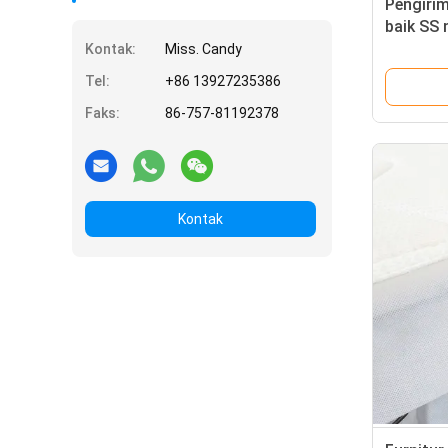
Pengiri
baik SS
kain no
Kontak:
Miss. Candy
/ sofa
Tel:
+86 13927235386
Faks:
86-757-81192378
Kontak