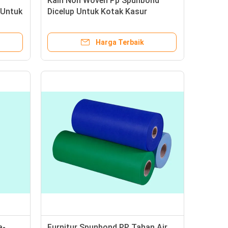
Kain Non Woven Pp Spunbond
 Untuk
Dicelup Untuk Kotak Kasur
Penutup Musim Semi Dalam
Gulungan Jumbo 70gram
Harga Terbaik
a-
Furnitur Spunbond PP Tahan Air,