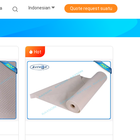
Indonesian
ta
Quote request suatu
Hot