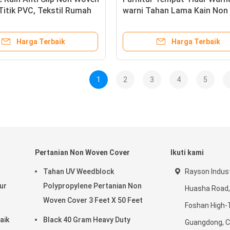
itik PVC, Tekstil Rumah
warni Tahan Lama Kain Non
Woven Anti Bakteri
Harga Terbaik
Harga Terbaik
1
2
3
4
5
Pertanian Non Woven Cover
Ikuti kami
d
Tahan UV Weedblock
Rayson Indust
ur
Polypropylene Pertanian Non
Huasha Road,
Woven Cover 3 Feet X 50 Feet
Foshan High-
aik
Black 40 Gram Heavy Duty
Guangdong, C