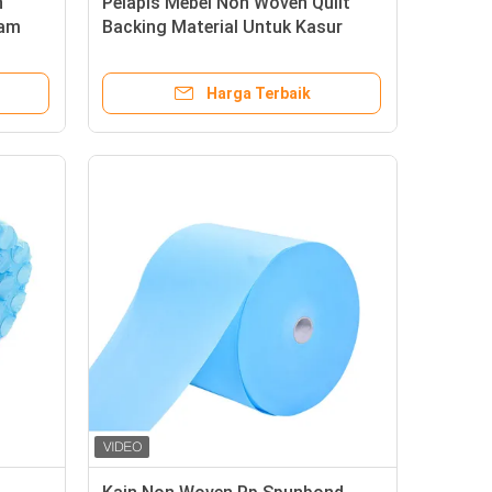
n
Pelapis Mebel Non Woven Quilt
ram
Backing Material Untuk Kasur
si
Harga Terbaik