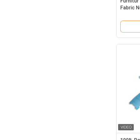
Furnitur
Fabric 
Kasur L