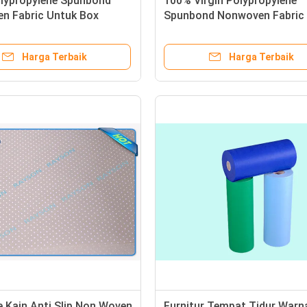
lypropylene Spunbond
100% Virgin Polypropylene
n Fabric Untuk Box
Spunbond Nonwoven Fabric
loth Dalam 70gr
Pocket Spring Cover
Harga Terbaik
Harga Terbaik
e Kain Anti Slip Non Woven
Furnitur Tempat Tidur Warn