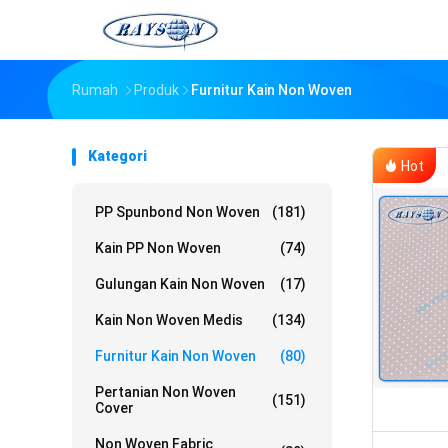
Rumah
Produk
Furnitur Kain Non Woven
Kategori
Hot
PP Spunbond Non Woven
(181)
Kain PP Non Woven
(74)
Gulungan Kain Non Woven
(17)
Kain Non Woven Medis
(134)
Furnitur Kain Non Woven
(80)
Pertanian Non Woven
(151)
Cover
Non Woven Fabric