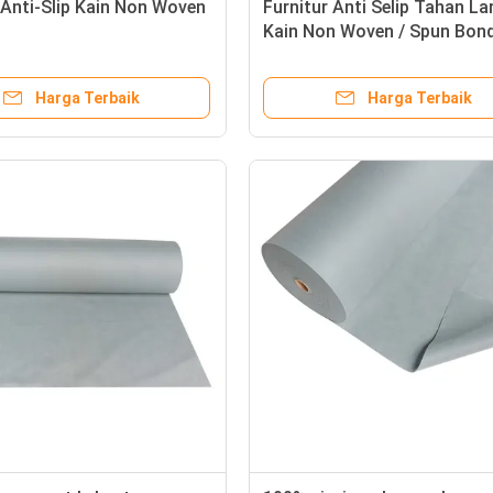
 Anti-Slip Kain Non Woven
Furnitur Anti Selip Tahan L
Kain Non Woven / Spun Bon
Nonwoven
Harga Terbaik
Harga Terbaik