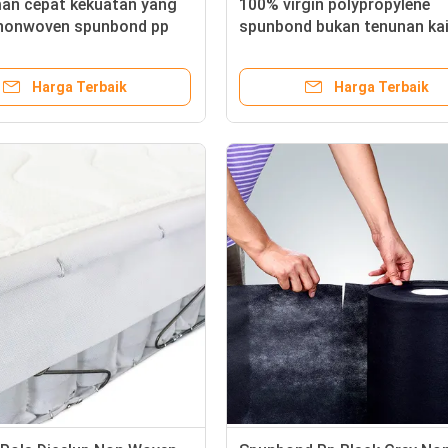
man cepat kekuatan yang
100% virgin polypropylene
 nonwoven spunbond pp
spunbond bukan tenunan ka
n woven untuk bahan kasur
bukan tenunan untuk tekstil 
pelapis rumah
Harga Terbaik
Harga Terbaik