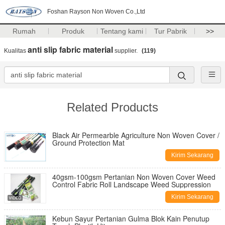
Foshan Rayson Non Woven Co.,Ltd
Rumah
Produk
Tentang kami
Tur Pabrik
>>
anti slip fabric material
Kualitas
supplier.
(119)
Related Products
Black Air Permearble Agriculture Non Woven Cover /
Ground Protection Mat
Kirim Sekarang
40gsm-100gsm Pertanian Non Woven Cover Weed
Control Fabric Roll Landscape Weed Suppression
Kirim Sekarang
Kebun Sayur Pertanian Gulma Blok Kain Penutup