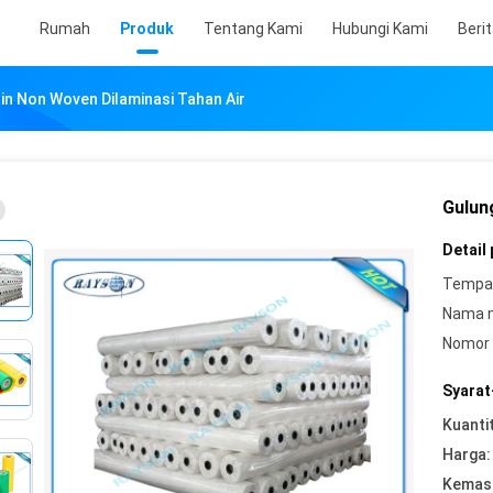
Rumah
Produk
Tentang Kami
Hubungi Kami
Beri
in Non Woven Dilaminasi Tahan Air
Gulun
Detail
Tempat
Nama 
Nomor 
Syarat
Kuanti
Harga:
Kemasa