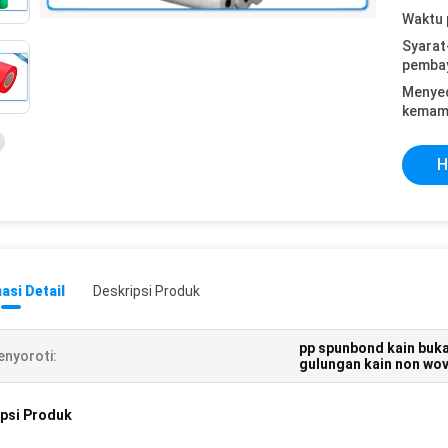
Waktu 
Syarat
pemba
Menye
kemam
H
asi Detail
Deskripsi Produk
pp spunbond kain buk
nyoroti:
gulungan kain non wov
psi Produk