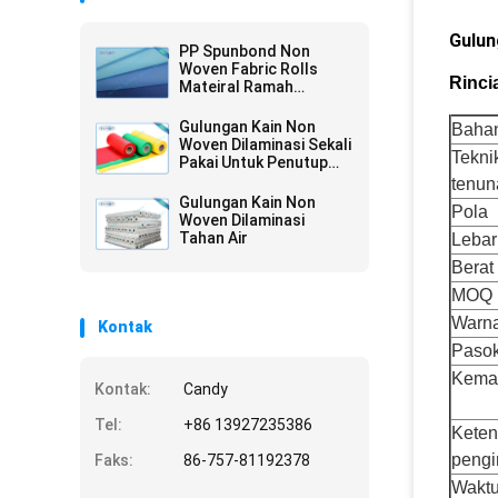
Gulun
PP Spunbond Non
Woven Fabric Rolls
Rinci
Mateiral Ramah
Lingkungan
Gulungan Kain Non
Baha
Woven Dilaminasi Sekali
Tekni
Pakai Untuk Penutup
Sprei
tenun
Gulungan Kain Non
Pola
Woven Dilaminasi
Tahan Air
Lebar
Berat
MOQ
Warn
Kontak
Pasok
Kema
Kontak:
Candy
Tel:
+86 13927235386
Keten
pengi
Faks:
86-757-81192378
Wakt