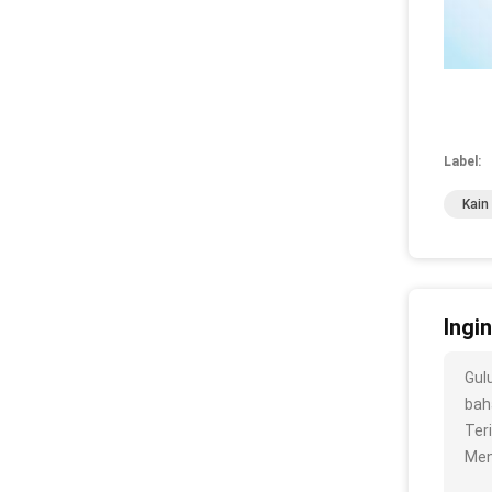
Label:
Kain
Ingi
Gul
baha
Ter
Men