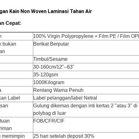
gan Kain Non Woven Laminasi Tahan Air
an Cepat:
n
100% Virgin Polypropylene + Film PE / Film O
k bukan
Berikat Berputar
an
Timbul/Sesame
30-160cm/12"--63"
35-120gsm
1000Kilogram
a
Rentang Warna Penuh
an Label
Label pelanggan/label Netral
san
Gulung dikemas dengan inti kertas 2 "atau 3" d
polybag di luar
tuan
FOB/CFR/CIF
riman
u memimpin
25 hari setelah deposit 30%