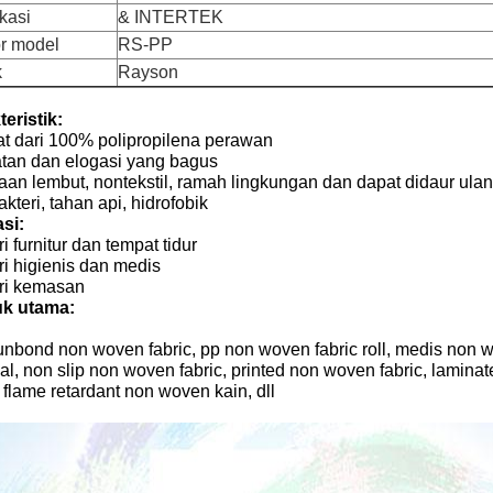
ikasi
& INTERTEK
r model
RS-PP
k
Rayson
eristik:
at dari 100% polipropilena perawan
tan dan elogasi yang bagus
aan lembut, nontekstil, ramah lingkungan dan dapat didaur ula
akteri, tahan api, hidrofobik
si:
ri furnitur dan tempat tidur
ri higienis dan medis
tri kemasan
k utama:
nbond non woven fabric, pp non woven fabric roll, medis non wo
al, non slip non woven fabric, printed non woven fabric, lamin
, flame retardant non woven kain, dll