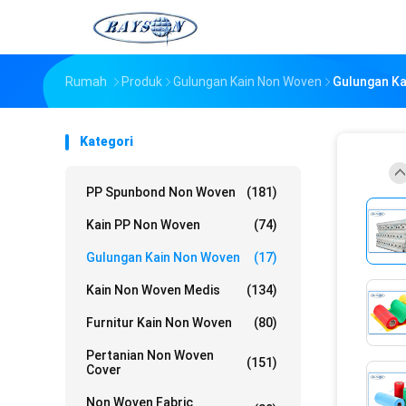
Rumah
Produk
Gulungan Kain Non Woven
Gulungan Ka
Kategori
PP Spunbond Non Woven
(181)
Kain PP Non Woven
(74)
Gulungan Kain Non Woven
(17)
Kain Non Woven Medis
(134)
Furnitur Kain Non Woven
(80)
Pertanian Non Woven
(151)
Cover
Non Woven Fabric