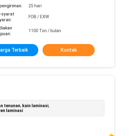
pengiriman:
25 hari
-syarat
FOB / EXW
yaran:
diakan
1100 Ton / bulan
puan:
arga Terbaik
Kontak
an tenunan
,
kain laminasi
,
en laminasi