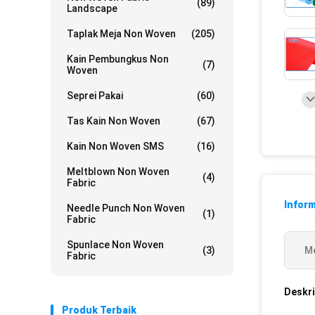
(89)
Landscape
Taplak Meja Non Woven
(205)
Kain Pembungkus Non
(7)
Woven
Seprei Pakai
(60)
Tas Kain Non Woven
(67)
Kain Non Woven SMS
(16)
Meltblown Non Woven
(4)
Fabric
Inform
Needle Punch Non Woven
(1)
Fabric
Spunlace Non Woven
(3)
Me
Fabric
Deskri
Produk Terbaik