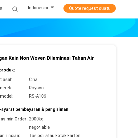
Indonesian
ta
Quote request suatu
gan Kain Non Woven Dilaminasi Tahan Air
 produk:
 asal:
Cina
merek:
Rayson
model:
RS-A106
-syarat pembayaran & pengiriman:
tas min Order:
2000kg
negotiable
n rincian:
Tas poli atau kotak karton