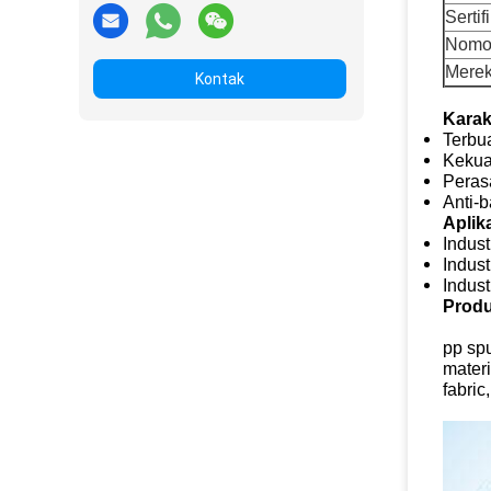
Sertif
Nomo
Mere
Kontak
Karakt
Terbu
Kekua
Peras
Anti-b
Aplika
Indust
Indust
Indus
Produ
pp spu
materi
fabric