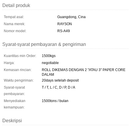
Detail produk
Tempat asal:
Guangdong, Cina
Nama merek:
RAYSON
Nomor model:
RS-A49
Syarat-syarat pembayaran & pengiriman
Kuantitas min Order:
1500kgs
Harga:
negotiable
Kemasan rincian:
ROLL DIKEMAS DENGAN 2 "ATAU 3" PAPER CORE
DALAM
Waktu pengiriman:
20days setelah deposit
Syarat-syarat
T / T, L / C, D / P, D / A
pembayaran:
Menyediakan
1500tons / bulan
kemampuan:
Deskripsi