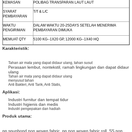
KEMASAN
POLIBAG TRANSPARAN LAUT LAUT
SYARAT
T/T & L/C
PEMBAYARAN
WAKTU
DALAM WAKTU 20-25DAYS SETELAH MENERIMA
PENGIRIMAN
PEMBAYARAN DIMUKA
MEMUAT QTY
5100 KG--1X20 GP, 12000 KG--1X40 HQ
Karakteristik:
Tahan air mata yang dapat didaur ulang, tahan susut
Perasaan lembut, nontekstil, ramah lingkungan dan dapat didaur
ulang
Tahan air mata yang dapat didaur ulang
menyusut tahan
Anti Bakteri, Anti Tarik, Anti Statis,
Aplikasi:
Industri furnitur dan tempat tidur
Industri higienis dan medis
Industri pengepakan dan hadiah
Produk utama:
pp spunbond non woven fabric, pp non woven fabric roll, SS non