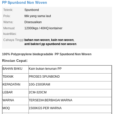
PP Spunbond Non Woven
Teknik:
Spunbond
Pola:
titik yang sama laut
Warna:
Disesuaikan
Memuat
12000kgs / 40HQ kontainer
kuantitas:
bahan non woven
kain non woven
Cahaya Tinggi:
,
,
anti bakteri pp spunbond non woven
100% Polypropylene biodegradable
PP Spunbond Non Woven
Rincian Cepat:
BAHAN BAKU
Kain bukan tenunan PP
TEKNIK
PROSES SPUNBOND
KEPADATAN
10G-150GRAM
LEBAR
2CM-320CM
WARNA
TERSEDIA BERBAGAI WARNA
MOQ
1500KGS PER WARNA