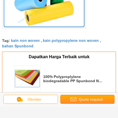
kain non woven
kain polypropylene non woven
Tag:
,
,
bahan Spunbond
Dapatkan Harga Terbaik untuk
100% Polyproplylene
biodegradable PP Spunbond Non
Woven
Terus
Obrolan
Quote request
suatu
PP Spunbond Non Woven
Lebih