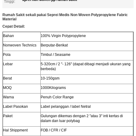
Tinggi:
Rumah Sakit sekali pakai Seprei Medis Non Woven Polypropylene Fabric
Material
Cepat Detail:
Bahan
100% Virgin Polypropylene
Nonwoven Technics
Berputar-Berikat
Pola
Timbul / Seasame
Lebar
5-320cm / 2 "- 126" (dapat dibagi menjadi ukuran yang
berbeda)
Berat
10-150gsm
MOQ
1000Kilograms
Warna
Penuh Color Range
Label Pasokan
Label pelanggan / label Netral
Paket
Gulungan dikemas dengan 2 "atau 3" inti kertas di
dalam dan luar polybag
Hal Shippment
FOB / CFR / CIF