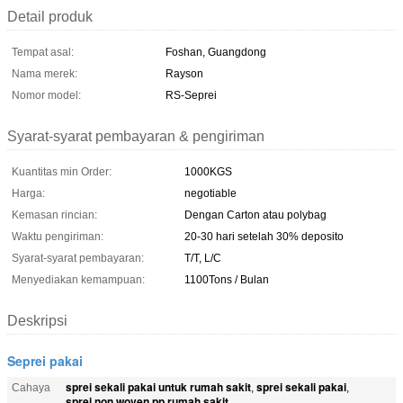
Detail produk
Tempat asal:
Foshan, Guangdong
Nama merek:
Rayson
Nomor model:
RS-Seprei
Syarat-syarat pembayaran & pengiriman
Kuantitas min Order:
1000KGS
Harga:
negotiable
Kemasan rincian:
Dengan Carton atau polybag
Waktu pengiriman:
20-30 hari setelah 30% deposito
Syarat-syarat pembayaran:
T/T, L/C
Menyediakan kemampuan:
1100Tons / Bulan
Deskripsi
Seprei pakai
sprei sekali pakai untuk rumah sakit
sprei sekali pakai
Cahaya
,
,
sprei non woven pp rumah sakit