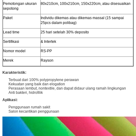
Pemotongan ukuran
80x210cm, 100x210cm, 150x220cm, atau disesuaikan
sepotong
Paket
Individu dikemas atau dikemas massal (15 sampai
25pcs dalam polibag)
Lead time
25 hari setelah 30% deposito
Sertifikasi
& Intertek
Nomor model
RS-PP
Merek
Rayson
Karakteristik:
Terbuat dari 100% polypropylene perawan
Kekuatan yang baik dan elogation
Perasaan lembut, nontextile, dan dapat didaur ulang ramah lingkungan
Anti bakteri, hidrofilik
Aplikasi:
Penggunaan rumah sakit
Salon kecantikan penggunaan