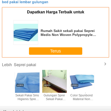
bed pakai lembar gulungan
Dapatkan Harga Terbaik untuk
Rumah Sakit sekali pakai Seprei
Medis Non Woven Polypropylene
Fabric Material
Terus
Seprei pakai
Lebih
n Medis
Lembar Pijat
Pp Spun Bond
Eco Friendly Pure
Selimut
sable
Sekali Pakai Sms
Gulungan Sprei
Color Spunbond
sakit seka
 / Bed
Higienis Sprei
Sekali Pakai
Mateiral Non
non te
i-Bakteri
Bedah
Tahan Air Dengan
Woven Fabric
Profesional
Cross Whole
Untuk Sprei
Rumah Sakit