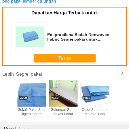
bed pakai lembar gulungan
Dapatkan Harga Terbaik untuk
Polipropilena Bedah Nonwoven
Fabric Seprei pakai untuk
Medical Gunakan
Terus
Seprei pakai
Lebih
n Medis
Lembar Pijat
Pp Spun Bond
Eco Friendly Pure
Selimut
sable
Sekali Pakai Sms
Gulungan Sprei
Color Spunbond
sakit seka
 / Bed
Higienis Sprei
Sekali Pakai
Mateiral Non
non te
i-Bakteri
Bedah
Tahan Air Dengan
Woven Fabric
Profesional
Cross Whole
Untuk Sprei
Rumah Sakit
Mengubah bahasa