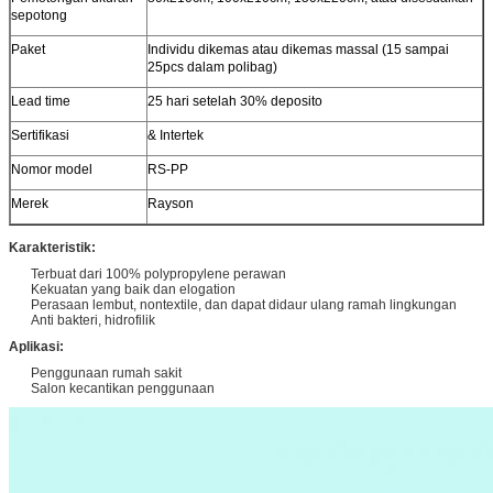
sepotong
Paket
Individu dikemas atau dikemas massal (15 sampai
25pcs dalam polibag)
Lead time
25 hari setelah 30% deposito
Sertifikasi
& Intertek
Nomor model
RS-PP
Merek
Rayson
Karakteristik:
Terbuat dari 100% polypropylene perawan
Kekuatan yang baik dan elogation
Perasaan lembut, nontextile, dan dapat didaur ulang ramah lingkungan
Anti bakteri, hidrofilik
Aplikasi:
Penggunaan rumah sakit
Salon kecantikan penggunaan