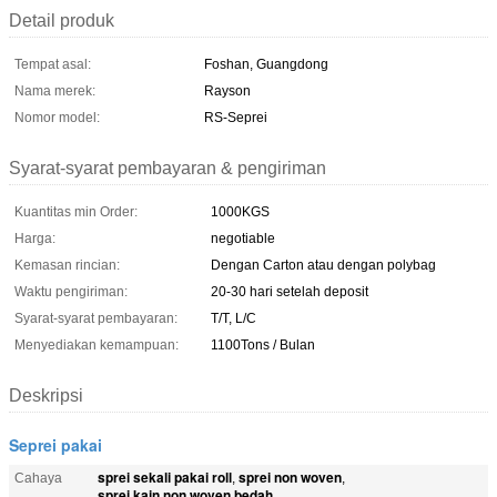
Detail produk
Tempat asal:
Foshan, Guangdong
Nama merek:
Rayson
Nomor model:
RS-Seprei
Syarat-syarat pembayaran & pengiriman
Kuantitas min Order:
1000KGS
Harga:
negotiable
Kemasan rincian:
Dengan Carton atau dengan polybag
Waktu pengiriman:
20-30 hari setelah deposit
Syarat-syarat pembayaran:
T/T, L/C
Menyediakan kemampuan:
1100Tons / Bulan
Deskripsi
Seprei pakai
sprei sekali pakai roll
sprei non woven
Cahaya
,
,
sprei kain non woven bedah