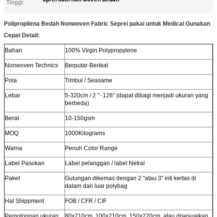
Tinggi:
Polipropilena Bedah Nonwoven Fabric Seprei pakai untuk Medical Gunakan
Cepat Detail:
Bahan
100% Virgin Polypropylene
Nonwoven Technics
Berputar-Berikat
Pola
Timbul / Seasame
Lebar
5-320cm / 2 "- 126" (dapat dibagi menjadi ukuran yang
berbeda)
Berat
10-150gsm
MOQ
1000Kilograms
Warna
Penuh Color Range
Label Pasokan
Label pelanggan / label Netral
Paket
Gulungan dikemas dengan 2 "atau 3" inti kertas di
dalam dan luar polybag
Hal Shippment
FOB / CFR / CIF
Pemotongan ukuran
80x210cm, 100x210cm, 150x220cm, atau disesuaikan