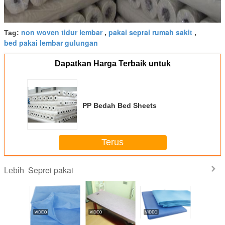
non woven tidur lembar
pakai seprai rumah sakit
Tag:
,
,
bed pakai lembar gulungan
Dapatkan Harga Terbaik untuk
PP Bedah Bed Sheets
Terus
Seprei pakai
Lebih
n Medis
Lembar Pijat
Pp Spun Bond
Eco Friendly Pure
Selimut