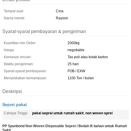
Tempat asal:
Cina
Nama merek:
Rayson
Syarat-syarat pembayaran & pengiriman
Kuantitas min Order:
2000kg
Harga:
negotiable
Kemasan rincian:
Tas poli atau kotak karton
Waktu pengiriman:
25 hari
Syarat-syarat pembayaran:
FOB / EXW
Menyediakan kemampuan:
1100 Ton / bulan
Deskripsi
Seprei pakai
pakai seprai untuk rumah sakit
non woven sprei
Cahaya Tinggi:
,
PP Spunbond Non Woven Disposable Seprei / Bedah B bahan untuk Rumah
Sakit