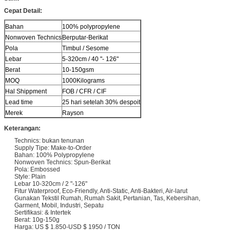
Cepat Detail:
Bahan
100% polypropylene
Nonwoven Technics
Berputar-Berikat
Pola
Timbul / Sesome
Lebar
5-320cm / 40 "- 126"
Berat
10-150gsm
MOQ
1000Kilograms
Hal Shippment
FOB / CFR / CIF
Lead time
25 hari setelah 30% despoit
Merek
Rayson
Keterangan:
Technics: bukan tenunan
Supply Tipe: Make-to-Order
Bahan: 100% Polypropylene
Nonwoven Technics: Spun-Berikat
Pola: Embossed
Style: Plain
Lebar 10-320cm / 2 "-126"
Fitur Waterproof, Eco-Friendly, Anti-Static, Anti-Bakteri, Air-larut
Gunakan Tekstil Rumah, Rumah Sakit, Pertanian, Tas, Kebersihan,
Garment, Mobil, Industri, Sepatu
Sertifikasi: & Intertek
Berat: 10g-150g
Harga: US $ 1.850-USD $ 1950 / TON