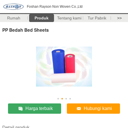
Foshan Rayson Non Woven Co.,Ltd
Rumah
Produk
Tentang kami
Tur Pabrik
>>
PP Bedah Bed Sheets
Harga terbaik
Hubungi kami
Detail produk