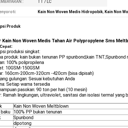
EMBAYARAN::
TT / LC
nyoroti:
Kain Non Woven Medis Hidropobik
,
Kain Non Wo
psi Produk
r Kain Non Woven Medis Tahan Air Polypropylene Sms Mel
 Cepat:
psi produksi singkat:
ma produk: kain bukan tenunan PP spunbond;kain TNT;Spunbond
an: 100% polipropilena
rat: 10GSM-150GSM
bar: 160cm-200cm-320cm -420cm (bisa dipisah)
jang gulungan: Sesuai kebutuhan Anda
na: Setiap warna tersedia
ampuan pasokan: 90 ton per hari (10 mesin)
ur: Ramah lingkungan, ultraviolet, sanitasi dan isolasi termal yang ba
k
Kain Non Woven Meltblown
 baku
100% PP bukan tenunan
k
Spunbond
t
dipotong