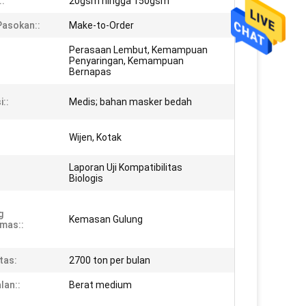
::
20gsm hingga 150gsm
Pasokan::
Make-to-Order
Perasaan Lembut, Kemampuan
Penyaringan, Kemampuan
Bernapas
i::
Medis; bahan masker bedah
Wijen, Kotak
Laporan Uji Kompatibilitas
Biologis
g
Kemasan Gulung
mas::
tas:
2700 ton per bulan
lan::
Berat medium