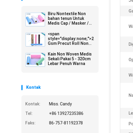
Je
Ga
Biru Nontextile Non
bahan tenun Untuk
Medis Cap / Masker /
Wa
Sepatu
<span
style="display:none;">25
Gsm Precut Roll Non
Di
Woven Medical Fabric
Anti - Bacterial Packed
Kain Non Woven Medis
In Carton</span> 25
Sekali Pakai 5 - 320cm
Op
Gsm precut Gulung
Lebar Penuh Warna
Non Woven Fabric
Medis Anti - Bakteri
Wa
Dikemas Dalam
Carton</span>
Kontak
Na
Kontak:
Miss. Candy
Le
Tel:
+86 13927235386
Faks:
86-757-81192378
Po