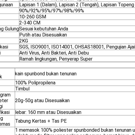
unaan
Lapisan 1 (Dalam), Lapisan 2 (Tengah), Lapisan Topeng 
90%/92%/95%/97%/98%/99%
10-260 GSM
2-340 CM
ng Gulung
Sesuai kebutuhan Anda
Putih atau Disesuaikan
2KG
ikasi
SGS, ISO9001, ISO14001, OHSAS18001, Pengujian Aja
i
Anti Virus, Anti Bakteri, Anti Debu
Ramah lingkungan, Penyerap Super
kain spunbond bukan tenunan
k
100% Polipropilena
Timbul
 gram
eter
20g-50g atau Disesuaikan
gi
ikasi
lebar: 160 mm atau Disesuaikan
ng
Tabung Kertas + Tas PE
emas
1 memasok 100% poliester spunbonded bukan tenunan unt