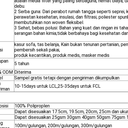
adalah media filter yang paling serbaguna, hemat biaya,
debu.
2 Serba guna: Dari perabot rumah tangga seperti seprei, ka
perawatan kesehatan, insulasi, dan filtrasi, poliester sp
membutuhkan non woven fleksibel.
3 Sehat, bebas polusi: Bahan yang kuat dan ringan ini t
serangan bahan kimia;tidak berbahaya bagi kesehatan da
kasur sofa, tas belanja, Kain bukan tenunan pertanian, peny
si
pembersih sekali pakai,
produk kecantikan, produk medis, masker medis
upan
5 tahun
& ODM
Diterima
el
Sampel gratis tetapi dengan pengiriman dikumpulkan
u
10-15days untuk LCL,25-35days untuk FCL
riman
sisi
100% Poliproplen
Dapat disesuaikan 17.5cm, 19.5cm, 20cm, 25cm dan ukur
t
Dapat disesuaikan 25gsm 30gsm 40gsm 50gsm 75gsm
ng
100m/gulungan, 200m/gulungan, 300m/gulungan