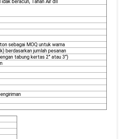
Tidak beracun, Tahan Air dll
u ton sebagai MOQ untuk warna
) berdasarkan jumlah pesanan
ngan tabung kertas 2'' atau 3'')
an
engiriman