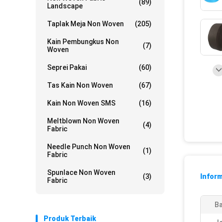
(89)
Landscape
Taplak Meja Non Woven
(205)
Kain Pembungkus Non
(7)
Woven
Seprei Pakai
(60)
Tas Kain Non Woven
(67)
Kain Non Woven SMS
(16)
Meltblown Non Woven
(4)
Fabric
Needle Punch Non Woven
(1)
Fabric
Spunlace Non Woven
(3)
Inform
Fabric
Ba
Produk Terbaik