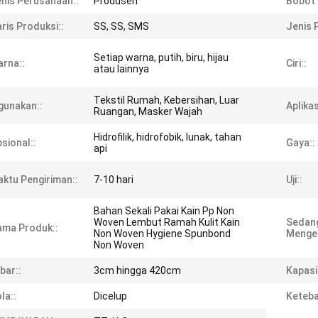
nis Perusahaan::
Produsen
Bobot 
ris Produksi::
SS, SS, SMS
Jenis 
Setiap warna, putih, biru, hijau
rna::
Ciri::
atau lainnya
Tekstil Rumah, Kebersihan, Luar
gunakan::
Aplikas
Ruangan, Masker Wajah
Hidrofilik, hidrofobik, lunak, tahan
sional::
Gaya::
api
ktu Pengiriman::
7-10 hari
Uji::
Bahan Sekali Pakai Kain Pp Non
Woven Lembut Ramah Kulit Kain
Sedan
ma Produk::
Non Woven Hygiene Spunbond
Menge
Non Woven
bar::
3cm hingga 420cm
Kapasi
la::
Dicelup
Keteba