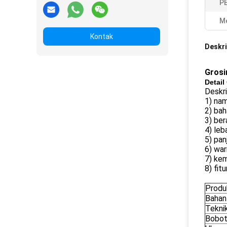
P
Me
Kontak
Deskri
Grosi
Detail
Deskri
1) na
2) bah
3) be
4) le
5) pan
6) war
7) kem
8) fit
Produ
Bahan
Tekni
Bobo