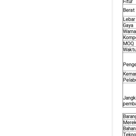
Fitur
Berat
Lebar
Gaya
Warna
Kompo
MOQ
Waktu
Penge
Kemam
Pelab
Jangk
pemba
Baran
Mere
Bahan
Tekno