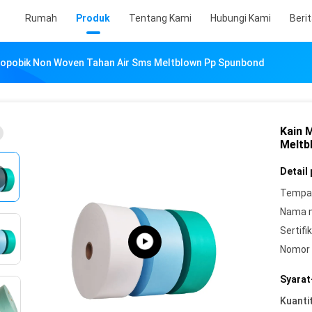
Rumah
Produk
Tentang Kami
Hubungi Kami
Beri
ropobik Non Woven Tahan Air Sms Meltblown Pp Spunbond
Kain 
Meltb
Detail
Tempat
Nama 
Sertifik
Nomor 
Syarat
Kuanti