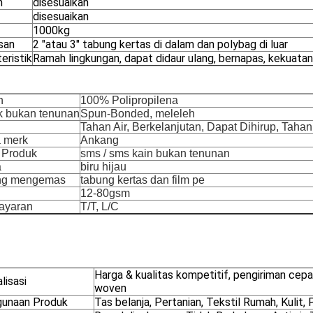
n
disesuaikan
disesuaikan
1000kg
san
2 "atau 3" tabung kertas di dalam dan polybag di luar
eristik
Ramah lingkungan, dapat didaur ulang, bernapas, kekuata
n
100% Polipropilena
k bukan tenunan
Spun-Bonded, meleleh
Tahan Air, Berkelanjutan, Dapat Dihirup, Tahan
 merk
Ankang
 Produk
sms / sms kain bukan tenunan
a
biru hijau
ng mengemas
tabung kertas dan film pe
12-80gsm
ayaran
T/T, L/C
Harga & kualitas kompetitif, pengiriman cep
lisasi
woven
unaan Produk
Tas belanja, Pertanian, Tekstil Rumah, Kulit,