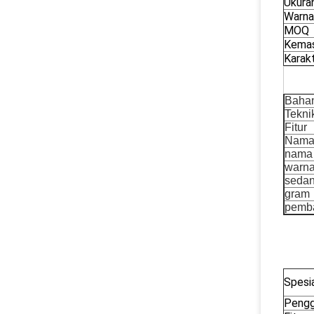
Ukura
Warna
MOQ
Kema
Karakt
Baha
Tekni
Fitur
Nama
nama
warn
seda
gram
pemb
Spesia
Pengg