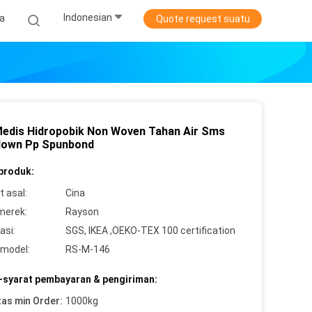
Indonesian
ta
Quote request suatu
Medis Hidropobik Non Woven Tahan Air Sms
lown Pp Spunbond
 produk:
 asal:
Cina
merek:
Rayson
asi:
SGS, IKEA ,OEKO-TEX 100 certification
model:
RS-M-146
-syarat pembayaran & pengiriman:
tas min Order:
1000kg