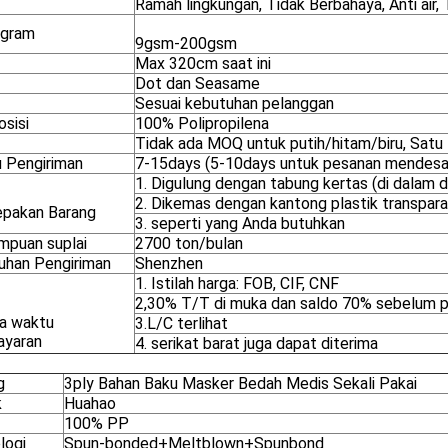
Ramah lingkungan, Tidak Berbahaya, Anti air, 
 gram
9gsm-200gsm
Max 320cm saat ini
Dot dan Seasame
Sesuai kebutuhan pelanggan
sisi
100% Polipropilena
Tidak ada MOQ untuk putih/hitam/biru, Sat
 Pengiriman
7-15days (5-10days untuk pesanan mendesak
1. Digulung dengan tabung kertas (di dalam de
2. Dikemas dengan kantong plastik transpar
pakan Barang
3. seperti yang Anda butuhkan
puan suplai
2700 ton/bulan
uhan Pengiriman
Shenzhen
1. Istilah harga: FOB, CIF, CNF
2,30% T/T di muka dan saldo 70% sebelum p
a waktu
3.L/C terlihat
yaran
4. serikat barat juga dapat diterima
g
3ply Bahan Baku Masker Bedah Medis Sekali Pakai
k
Huahao
100% PP
logi
Spun-bonded+Meltblown+Spunbond