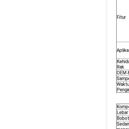
Fitur
Aplika
Kehid
Rak
OEM 
Samp
Wakt
Pengi
Kompo
Lebar
Bobo
Seda