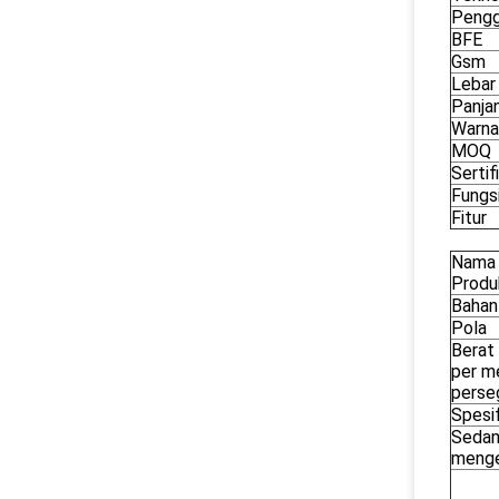
Pengg
BFE
Gsm
Lebar
Panja
Warna
MOQ
Sertif
Fungs
Fitur
Nama
Produ
Bahan
Pola
Berat
per m
perse
Spesif
Seda
meng