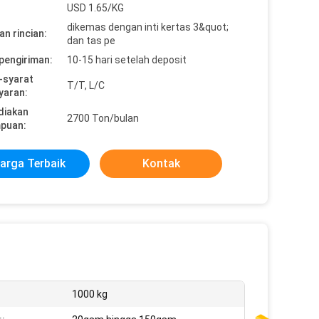
USD 1.65/KG
dikemas dengan inti kertas 3&quot;
n rincian:
dan tas pe
pengiriman:
10-15 hari setelah deposit
-syarat
T/T, L/C
yaran:
diakan
2700 Ton/bulan
puan:
arga Terbaik
Kontak
1000 kg