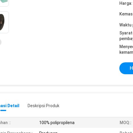
Harga:
Kemasa
Waktu 
Syarat
pemba
Menye
kemam
H
asi Detail
Deskripsi Produk
han ::
100% polipropilena
MOQ::