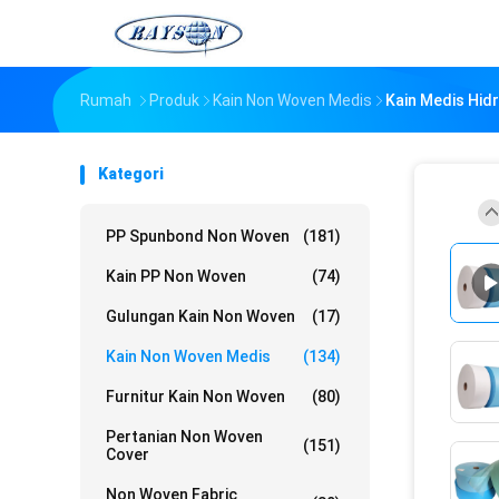
Rumah
Produk
Kain Non Woven Medis
Kain Medis Hid
Kategori
PP Spunbond Non Woven
(181)
Kain PP Non Woven
(74)
Gulungan Kain Non Woven
(17)
Kain Non Woven Medis
(134)
Furnitur Kain Non Woven
(80)
Pertanian Non Woven
(151)
Cover
Non Woven Fabric