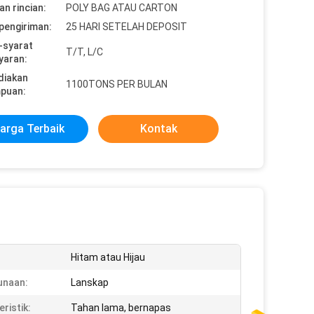
n rincian:
POLY BAG ATAU CARTON
pengiriman:
25 HARI SETELAH DEPOSIT
-syarat
T/T, L/C
yaran:
diakan
1100TONS PER BULAN
puan:
arga Terbaik
Kontak
:
Hitam atau Hijau
unaan:
Lanskap
ristik:
Tahan lama, bernapas