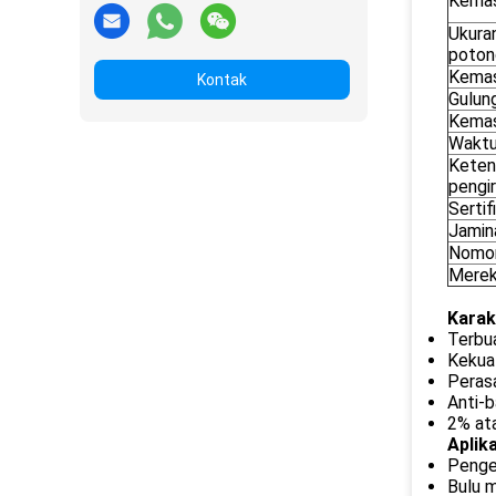
Kema
Ukura
poton
Kema
Kontak
Gulung
Kema
Waktu
Keten
pengi
Sertif
Jamin
Nomo
Mere
Karak
Terbua
Kekua
Perasa
Anti-b
2% at
Aplika
Penge
Bulu m