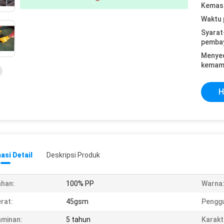
Kemasa
Waktu 
Syarat
pemba
Menye
kemam
H
asi Detail
Deskripsi Produk
han:
100% PP
Warna
rat:
45gsm
Pengg
minan:
5 tahun
Karakte