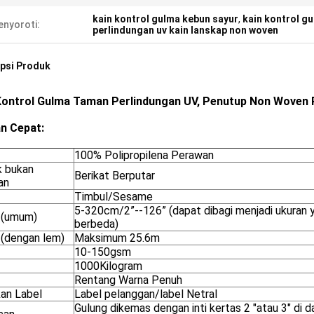
kain kontrol gulma kebun sayur
,
kain kontrol g
nyoroti:
perlindungan uv kain lanskap non woven
psi Produk
Kontrol Gulma Taman Perlindungan UV, Penutup Non Woven 
an Cepat:
100% Polipropilena Perawan
k bukan
Berikat Berputar
an
Timbul/Sesame
5-320cm/2”--126” (dapat dibagi menjadi ukuran 
 (umum)
berbeda)
 (dengan lem)
Maksimum 25.6m
10-150gsm
1000Kilogram
Rentang Warna Penuh
an Label
Label pelanggan/label Netral
Gulung dikemas dengan inti kertas 2 "atau 3" di 