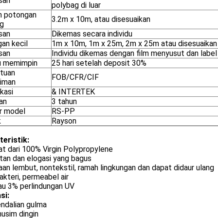
san
polybag di luar
n potongan
3.2m x 10m, atau disesuaikan
g
san
Dikemas secara individu
an kecil
1m x 10m, 1m x 25m, 2m x 25m atau disesuaikan
san
Individu dikemas dengan film menyusut dan label
 memimpin
25 hari setelah deposit 30%
tuan
FOB/CFR/CIF
riman
ikasi
& INTERTEK
an
3 tahun
r model
RS-PP
k
Rayson
teristik:
t dari 100% Virgin Polypropylene
tan dan elogasi yang bagus
an lembut, nontekstil, ramah lingkungan dan dapat didaur ulang
akteri, permeabel air
au 3% perlindungan UV
si:
ndalian gulma
usim dingin