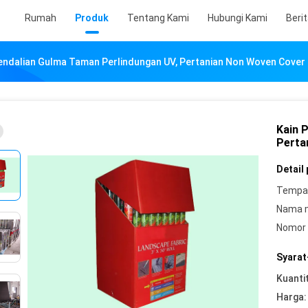
Rumah
Produk
Tentang Kami
Hubungi Kami
Beri
endalian Gulma Taman Perlindungan UV, Pertanian Non Woven Cover
Kain 
Perta
Detail
Tempat
Nama 
Nomor 
Syarat
Kuanti
Harga: