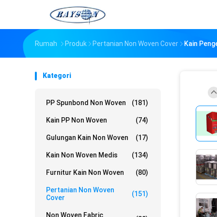
Rumah
Produk
Pertanian Non Woven Cover
Kain Peng
Kategori
PP Spunbond Non Woven
(181)
Kain PP Non Woven
(74)
Gulungan Kain Non Woven
(17)
Kain Non Woven Medis
(134)
Furnitur Kain Non Woven
(80)
Pertanian Non Woven
(151)
Cover
Non Woven Fabric