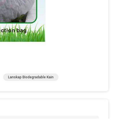
Lanskap Biodegradable Kain
over bisakah Anda mengirimkan saya lebih banyak