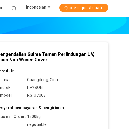
Indonesian
ta
Quote request suatu
Pengendalian Gulma Taman Perlindungan UV,
nian Non Woven Cover
 produk:
 asal:
Guangdong, Cina
merek:
RAYSON
model:
RS-UV003
-syarat pembayaran & pengiriman:
tas min Order:
1500kg
negotiable