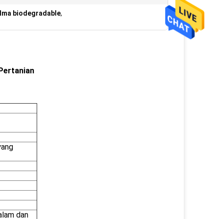
ulma biodegradable
,
Pertanian
yang
dalam dan