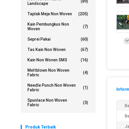
(89)
Landscape
Taplak Meja Non Woven
(205)
Kain Pembungkus Non
(7)
Woven
Seprei Pakai
(60)
Tas Kain Non Woven
(67)
Kain Non Woven SMS
(16)
Meltblown Non Woven
(4)
Fabric
Needle Punch Non Woven
(1)
Inform
Fabric
Spunlace Non Woven
(3)
Fabric
Ba
Be
Ja
Produk Terbaik