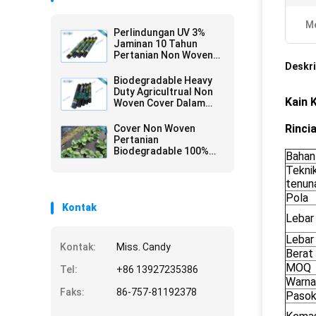
Me
Perlindungan UV 3%
Jaminan 10 Tahun
Pertanian Non Woven
Cover Spunbond Dalam
Deskri
Warna Hitam
Biodegradable Heavy
Duty Agricultrual Non
Kain 
Woven Cover Dalam
Warna Hitam 1.5OZ
40gsm hingga 100gsm
Rinci
Cover Non Woven
Pertanian
Biodegradable 100%
Bahan
Virgin PP Non Woven
Tekni
Film
tenun
Pola
Kontak
Lebar
Lebar
Kontak:
Miss. Candy
Berat
MOQ
Tel:
+86 13927235386
Warna
Faks:
86-757-81192378
Pasok