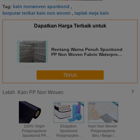
kain nonwoven spunbond
Tag:
,
berputar terikat kain non woven
taplak meja kain
,
Dapatkan Harga Terbaik untuk
Rentang Warna Penuh Spunbond
PP Non Woven Fabric Waterproof
/ FireproofPolypropylene Non
Woven Fabric
Terus
Kain PP Non Woven
Lebih
sim semi
100% Virgin
Elogation
Kain Non Woven
Kain Non
berputar
Polypropylene
Spunbond
Polypropylene
Polypro
PP Fabric
Spunbond PP
Polypropylene
Biru / Beige /
Virgin S