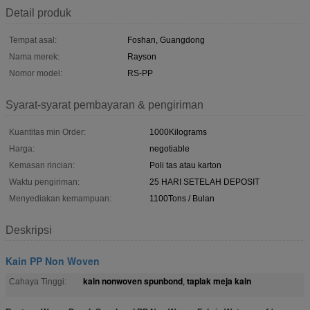
Detail produk
Tempat asal:
Foshan, Guangdong
Nama merek:
Rayson
Nomor model:
RS-PP
Syarat-syarat pembayaran & pengiriman
Kuantitas min Order:
1000Kilograms
Harga:
negotiable
Kemasan rincian:
Poli tas atau karton
Waktu pengiriman:
25 HARI SETELAH DEPOSIT
Menyediakan kemampuan:
1100Tons / Bulan
Deskripsi
Kain PP Non Woven
kain nonwoven spunbond
taplak meja kain
Cahaya Tinggi:
,