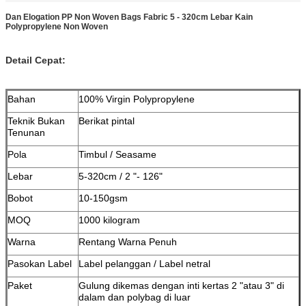
Dan Elogation PP Non Woven Bags Fabric 5 - 320cm Lebar Kain
Polypropylene Non Woven
Detail Cepat:
Bahan
100% Virgin Polypropylene
Teknik Bukan
Berikat pintal
Tenunan
Pola
Timbul / Seasame
Lebar
5-320cm / 2 "- 126"
Bobot
10-150gsm
MOQ
1000 kilogram
Warna
Rentang Warna Penuh
Pasokan Label
Label pelanggan / Label netral
Paket
Gulung dikemas dengan inti kertas 2 "atau 3" di
dalam dan polybag di luar