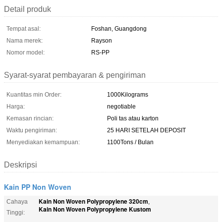
Detail produk
Tempat asal:
Foshan, Guangdong
Nama merek:
Rayson
Nomor model:
RS-PP
Syarat-syarat pembayaran & pengiriman
Kuantitas min Order:
1000Kilograms
Harga:
negotiable
Kemasan rincian:
Poli tas atau karton
Waktu pengiriman:
25 HARI SETELAH DEPOSIT
Menyediakan kemampuan:
1100Tons / Bulan
Deskripsi
Kain PP Non Woven
Kain Non Woven Polypropylene 320cm
Cahaya
,
Kain Non Woven Polypropylene Kustom
Tinggi: