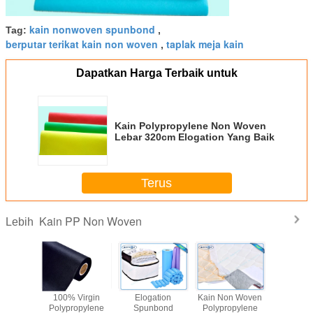
kain nonwoven spunbond
Tag:
,
berputar terikat kain non woven
taplak meja kain
,
Dapatkan Harga Terbaik untuk
Kain Polypropylene Non Woven
Lebar 320cm Elogation Yang Baik
Terus
Kain PP Non Woven
Lebih
sim semi
100% Virgin
Elogation
Kain Non Woven
Kain Non
berputar
Polypropylene
Spunbond
Polypropylene
Polypro