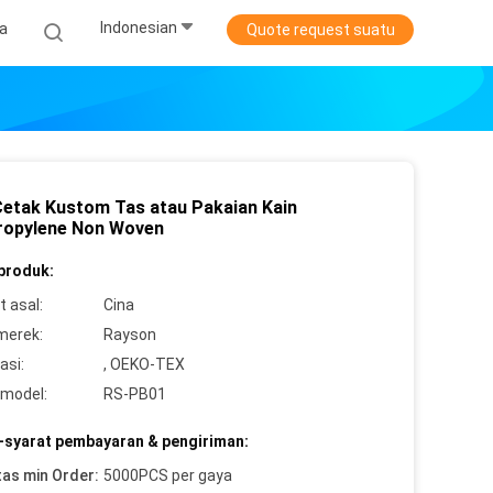
Indonesian
ta
Quote request suatu
Cetak Kustom Tas atau Pakaian Kain
ropylene Non Woven
 produk:
 asal:
Cina
merek:
Rayson
asi:
, OEKO-TEX
model:
RS-PB01
-syarat pembayaran & pengiriman:
tas min Order:
5000PCS per gaya