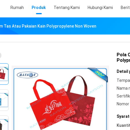
Rumah
Produk
Tentang Kami
Hubungi Kami
Beri
m Tas Atau Pakaian Kain Polypropylene Non Woven
Pola 
Polyp
Detail
Tempat
Nama 
Sertifik
Nomor 
Syarat
Kuanti