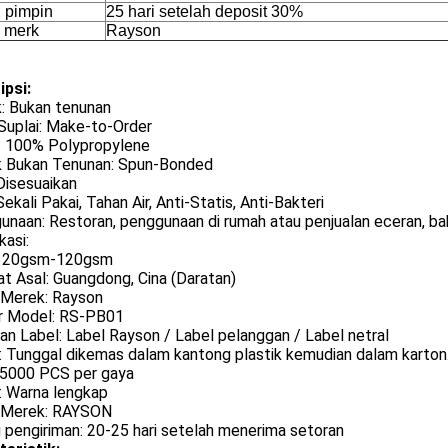
 pimpin
25 hari setelah deposit 30%
 merk
Rayson
ipsi:
k: Bukan tenunan
Suplai: Make-to-Order
: 100% Polypropylene
k Bukan Tenunan: Spun-Bonded
Disesuaikan
 Sekali Pakai, Tahan Air, Anti-Statis, Anti-Bakteri
unaan: Restoran, penggunaan di rumah atau penjualan eceran, b
kasi:
: 20gsm-120gsm
t Asal: Guangdong, Cina (Daratan)
Merek: Rayson
 Model: RS-PB01
n Label: Label Rayson / Label pelanggan / Label netral
: Tunggal dikemas dalam kantong plastik kemudian dalam karton
5000 PCS per gaya
: Warna lengkap
Merek: RAYSON
pengiriman: 20-25 hari setelah menerima setoran