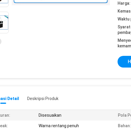
Harga:
Kemasa
Waktu 
Syarat
pemba
Menye
kemam
H
asi Detail
Deskripsi Produk
uran:
Disesuaikan
Pola P
eak:
Warna rentang penuh
Bahan: