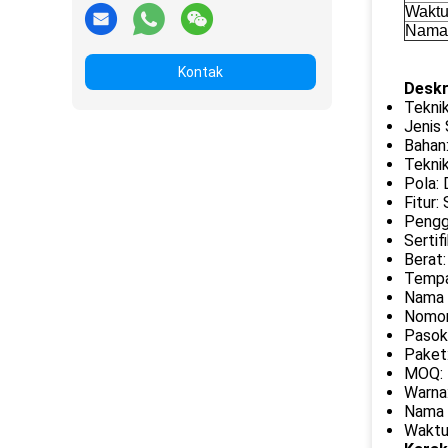
Waktu
Nama
Kontak
Deskr
Tekni
Jenis 
Bahan
Tekni
Pola: 
Fitur:
Pengg
Sertifi
Berat
Tempa
Nama 
Nomor
Pasoka
Paket
MOQ: 
Warna
Nama 
Waktu 