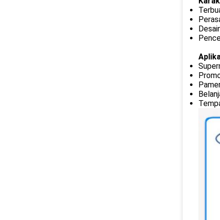
Karak
Terbu
Perasa
Desain
Pence
Aplika
Superm
Promo
Pamer
Belanj
Tempat