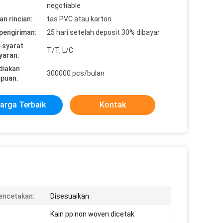
negotiable
n rincian:
tas PVC atau karton
pengiriman:
25 hari setelah deposit 30% dibayar
-syarat
T/T, L/C
yaran:
diakan
300000 pcs/bulan
puan:
arga Terbaik
Kontak
encetakan:
Disesuaikan
Kain pp non woven dicetak