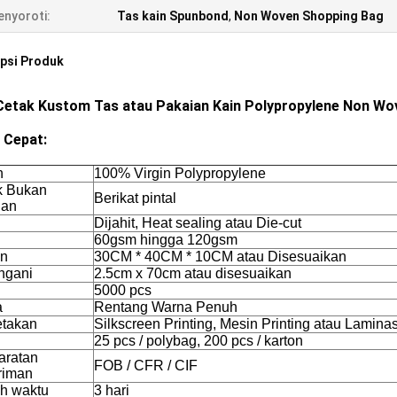
nyoroti:
Tas kain Spunbond
,
Non Woven Shopping Bag
psi Produk
Cetak Kustom Tas atau Pakaian Kain Polypropylene Non Wo
l Cepat:
n
100% Virgin Polypropylene
k Bukan
Berikat pintal
nan
Dijahit, Heat sealing atau Die-cut
60gsm hingga 120gsm
an
30CM * 40CM * 10CM atau Disesuaikan
ngani
2.5cm x 70cm atau disesuaikan
5000 pcs
a
Rentang Warna Penuh
takan
Silkscreen Printing, Mesin Printing atau Laminas
25 pcs / polybag, 200 pcs / karton
aratan
FOB / CFR / CIF
riman
h waktu
3 hari