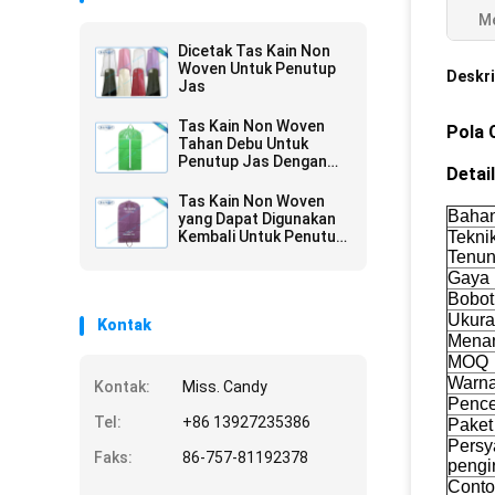
Me
Dicetak Tas Kain Non
Woven Untuk Penutup
Deskri
Jas
Tas Kain Non Woven
Pola 
Tahan Debu Untuk
Penutup Jas Dengan
Detai
Ritsleting
Tas Kain Non Woven
Baha
yang Dapat Digunakan
Kembali Untuk Penutup
Tekni
Garmen
Tenu
Gaya
Bobot
Ukur
Kontak
Mena
MOQ
Warn
Kontak:
Miss. Candy
Pence
Tel:
+86 13927235386
Paket
Persy
Faks:
86-757-81192378
pengi
Conto