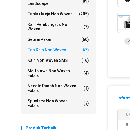
(89)
Landscape
Taplak Meja Non Woven
(205)
Kain Pembungkus Non
(7)
Woven
Seprei Pakai
(60)
Tas Kain Non Woven
(67)
Kain Non Woven SMS
(16)
Meltblown Non Woven
(4)
Fabric
Needle Punch Non Woven
(1)
Fabric
Inform
Spunlace Non Woven
(3)
Fabric
Uk
Br
Produk Terbaik