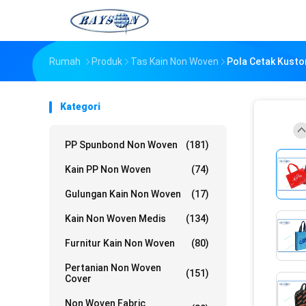
Rumah
Produk
Tas Kain Non Woven
Pola Cetak Kusto
Kategori
PP Spunbond Non Woven
(181)
Kain PP Non Woven
(74)
Gulungan Kain Non Woven
(17)
Kain Non Woven Medis
(134)
Furnitur Kain Non Woven
(80)
Pertanian Non Woven
(151)
Cover
Non Woven Fabric