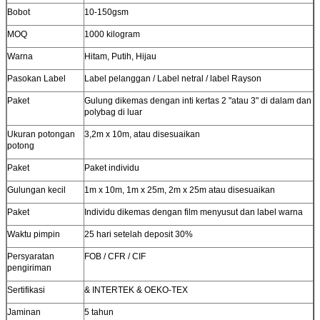
Bobot
10-150gsm
MOQ
1000 kilogram
Warna
Hitam, Putih, Hijau
Pasokan Label
Label pelanggan / Label netral / label Rayson
Paket
Gulung dikemas dengan inti kertas 2 "atau 3" di dalam dan
polybag di luar
Ukuran potongan
3,2m x 10m, atau disesuaikan
potong
Paket
Paket individu
Gulungan kecil
1m x 10m, 1m x 25m, 2m x 25m atau disesuaikan
Paket
Individu dikemas dengan film menyusut dan label warna
Waktu pimpin
25 hari setelah deposit 30%
Persyaratan
FOB / CFR / CIF
pengiriman
Sertifikasi
& INTERTEK & OEKO-TEX
Jaminan
5 tahun