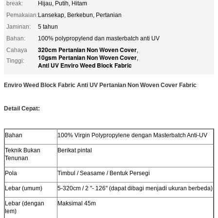
break:
Hijau, Putih, Hitam
Pemakaian:
Lansekap, Berkebun, Pertanian
Jaminan:
5 tahun
Bahan:
100% polypropylend dan masterbatch anti UV
320cm Pertanian Non Woven Cover
Cahaya
,
10gsm Pertanian Non Woven Cover
,
Tinggi:
Anti UV Enviro Weed Block Fabric
Enviro Weed Block Fabric Anti UV Pertanian Non Woven Cover Fabric
Detail Cepat:
Bahan
100% Virgin Polypropylene dengan Masterbatch Anti-UV
Teknik Bukan
Berikat pintal
Tenunan
Pola
Timbul / Seasame / Bentuk Persegi
Lebar (umum)
5-320cm / 2 "- 126" (dapat dibagi menjadi ukuran berbeda)
Lebar (dengan
Maksimal 45m
lem)