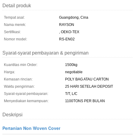
Detail produk
Tempat asal:
Guangdong, Cina
Nama merek:
RAYSON
Sertifikasi:
, OEKO-TEX
Nomor model:
RS-EN02
Syarat-syarat pembayaran & pengiriman
Kuantitas min Order:
1500kg
Harga:
negotiable
Kemasan rincian:
POLY BAG ATAU CARTON
Waktu pengiriman:
25 HARI SETELAH DEPOSIT
Syarat-syarat pembayaran:
T/T, L/C
Menyediakan kemampuan:
1100TONS PER BULAN
Deskripsi
Pertanian Non Woven Cover