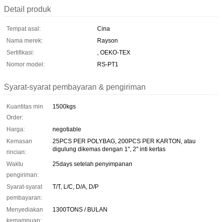
Detail produk
Tempat asal:
Cina
Nama merek:
Rayson
Sertifikasi:
, OEKO-TEX
Nomor model:
RS-PT1
Syarat-syarat pembayaran & pengiriman
Kuantitas min
1500kgs
Order:
Harga:
negotiable
Kemasan
25PCS PER POLYBAG, 200PCS PER KARTON, atau
digulung dikemas dengan 1", 2" inti kertas
rincian:
Waktu
25days setelah penyimpanan
pengiriman:
Syarat-syarat
T/T, L/C, D/A, D/P
pembayaran:
Menyediakan
1300TONS / BULAN
kemampuan: