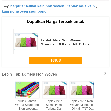
berputar terikat kain non woven
taplak meja kain
Tag:
,
,
kain nonwoven spunbond
Dapatkan Harga Terbaik untuk
Taplak Meja Non Woven
Monouso DI Kain TNT Di Luar
Negeri Stabil Seragam Sekali
Pakai Kain 1m * 1m
Terus
Taplak meja Non Woven
Lebih
 Flower
Multi / Panton
Taplak Meja
Taplak Meja Non
Pakaian m
ed Non
Warna Spunbond
Sekali Pakai
Woven Monouso
tenunan 
ven
Non Woven
Terbuat Dari
DI Kain TNT Di
paka