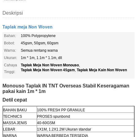
Deskripsi
Taplak meja Non Woven
Bahan:
100% Polypropylene
Bobot:
45gsm, 50gsm, 60gsm
Warna:
Semua rentang warna
Ukuran:
1m * 1m, 1.1m * 1.1m, dll
Taplak Meja Non Woven Monouso
Cahaya
,
Taplak Meja Non Woven 45gsm
Taplak Meja Kain Non Woven
,
Tinggi:
Monouso Taplak IN TNT Overseas Stabil Keseragaman
pakai kain 1m * 1m
Detil cepat
BAHAN BAKU
100% FRESH PP GRANULE
TECHNICS
PROSES spunbond
MASSA JENIS
40-60GSM
LEBAR
1X1M, 1.2X1.2M Ukuran standar
WARNA
WARNA BERBEDA TERSEDIA