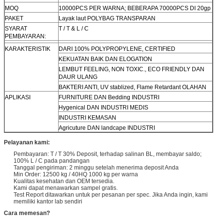
MOQ
10000PCS PER WARNA; BEBERAPA 70000PCS DI 20gp
PAKET
Layak laut POLYBAG TRANSPARAN
SYARAT
T / T & L / C
PEMBAYARAN:
KARAKTERISTIK
DARI 100% POLYPROPYLENE, CERTIFIED
KEKUATAN BAIK DAN ELOGATION
LEMBUT FEELING, NON TOXIC., ECO FRIENDLY DAN
DAUR ULANG
BAKTERI ANTI, UV stablized, Flame Retardant OLAHAN
APLIKASI
FURNITURE DAN Bedding INDUSTRI
Hygenical DAN INDUSTRI MEDIS
INDUSTRI KEMASAN
Agricuture DAN landcape INDUSTRI
Pelayanan kami:
Pembayaran: T / T 30% Deposit, terhadap salinan BL, membayar saldo;
100% L / C pada pandangan
Tanggal pengiriman: 2 minggu setelah menerima deposit Anda
Min Order: 12500 kg / 40HQ 1000 kg per warna
Kualitas kesehatan dan OEM tersedia.
Kami dapat menawarkan sampel gratis.
Test Report ditawarkan untuk per pesanan per spec. Jika Anda ingin, kami
memiliki kantor lab sendiri
Cara memesan?