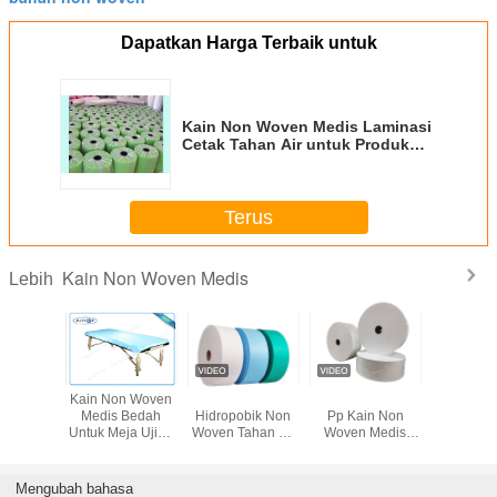
Dapatkan Harga Terbaik untuk
Kain Non Woven Medis Laminasi
Cetak Tahan Air untuk Produk
Non Woven Rumah Tangga
Terus
Kain Non Woven Medis
Lebih
n Woven
Kain Non Woven
Kain Medis
Antibakteri Tela
Biru Nont
Sekali
Medis Bedah
Hidropobik Non
Pp Kain Non
Non baha
 - 320cm
Untuk Meja Ujian
Woven Tahan Air
Woven Medis
Untuk Medi
 Penuh
Rumah Sakit
Sms Meltblown
Untuk Gaun
Masker / 
rna
Pp Spunbond
Bedah Steril Sms
Mengubah bahasa