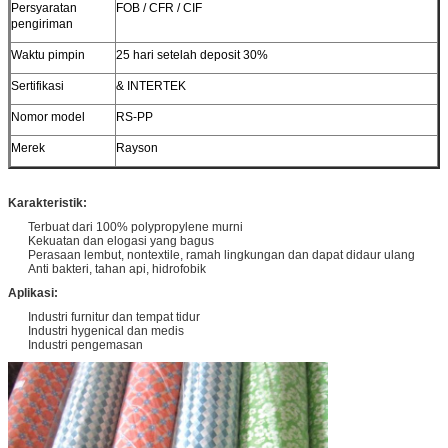
Persyaratan
FOB / CFR / CIF
pengiriman
Waktu pimpin
25 hari setelah deposit 30%
Sertifikasi
& INTERTEK
Nomor model
RS-PP
Merek
Rayson
Karakteristik:
Terbuat dari 100% polypropylene murni
Kekuatan dan elogasi yang bagus
Perasaan lembut, nontextile, ramah lingkungan dan dapat didaur ulang
Anti bakteri, tahan api, hidrofobik
Aplikasi:
Industri furnitur dan tempat tidur
Industri hygenical dan medis
Industri pengemasan