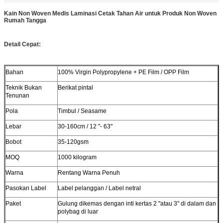
Kain Non Woven Medis Laminasi Cetak Tahan Air untuk Produk Non Woven
Rumah Tangga
Detail Cepat:
Bahan
100% Virgin Polypropylene + PE Film / OPP Film
Teknik Bukan
Berikat pintal
Tenunan
Pola
Timbul / Seasame
Lebar
30-160cm / 12 "- 63"
Bobot
35-120gsm
MOQ
1000 kilogram
Warna
Rentang Warna Penuh
Pasokan Label
Label pelanggan / Label netral
Paket
Gulung dikemas dengan inti kertas 2 "atau 3" di dalam dan
polybag di luar