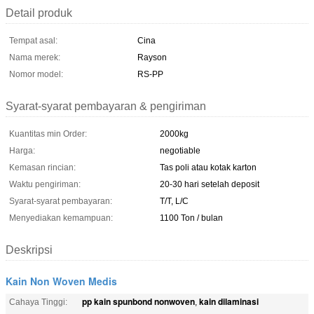
Detail produk
Tempat asal:
Cina
Nama merek:
Rayson
Nomor model:
RS-PP
Syarat-syarat pembayaran & pengiriman
Kuantitas min Order:
2000kg
Harga:
negotiable
Kemasan rincian:
Tas poli atau kotak karton
Waktu pengiriman:
20-30 hari setelah deposit
Syarat-syarat pembayaran:
T/T, L/C
Menyediakan kemampuan:
1100 Ton / bulan
Deskripsi
Kain Non Woven Medis
pp kain spunbond nonwoven
kain dilaminasi
Cahaya Tinggi:
,