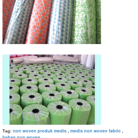
non woven produk medis
medis non woven fabric
Tag:
,
,
bahan non woven