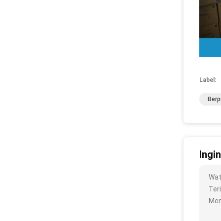
Label:
Berp
Ingi
Wat
Ter
Men