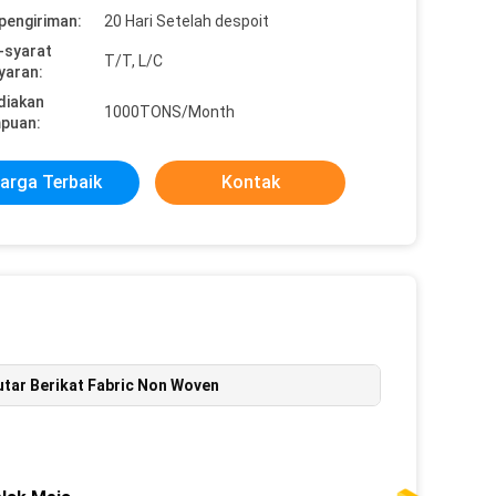
pengiriman:
20 Hari Setelah despoit
-syarat
T/T, L/C
yaran:
diakan
1000TONS/Month
puan:
arga Terbaik
Kontak
utar Berikat Fabric Non Woven