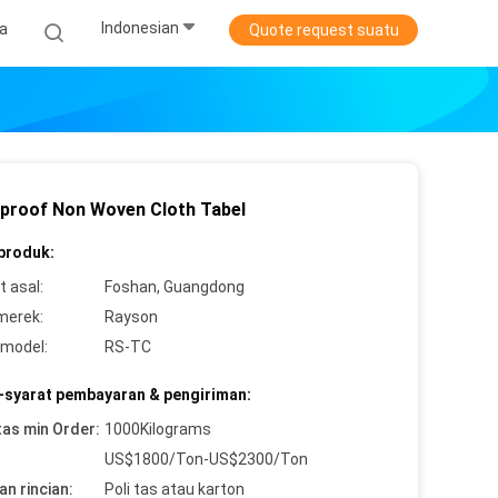
Indonesian
ta
Quote request suatu
proof Non Woven Cloth Tabel
 produk:
 asal:
Foshan, Guangdong
merek:
Rayson
model:
RS-TC
-syarat pembayaran & pengiriman:
tas min Order:
1000Kilograms
US$1800/Ton-US$2300/Ton
n rincian:
Poli tas atau karton