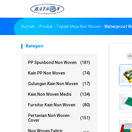
Rumah
Produk
Taplak Meja Non Woven
Waterproof N
Kategori
PP Spunbond Non Woven
(181)
Kain PP Non Woven
(74)
Gulungan Kain Non Woven
(17)
Kain Non Woven Medis
(134)
Furnitur Kain Non Woven
(80)
Pertanian Non Woven
(151)
Cover
Non Woven Fabric