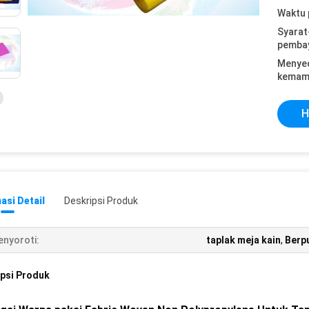
Waktu 
Syarat
pemba
Menye
kemam
H
asi Detail
Deskripsi Produk
nyoroti:
taplak meja kain
,
Berp
psi Produk