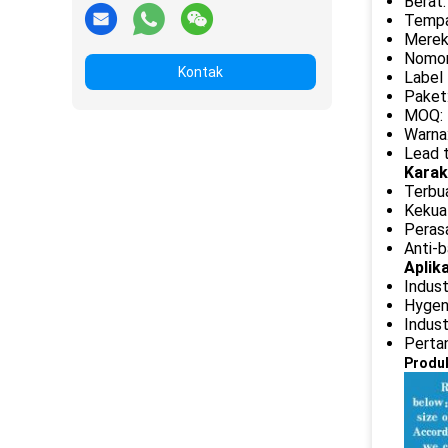
Berat
Tempa
Merek
Nomor
Kontak
Label 
Paket
MOQ: 
Warna
Lead t
Karak
Terbu
Kekuat
Perasa
Anti-ba
Aplika
Indust
Hygeni
Indus
Pertan
Produk