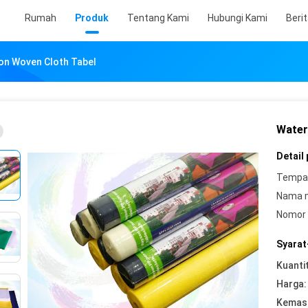
Rumah
Produk
Tentang Kami
Hubungi Kami
Beri
on Woven Cloth Tabel
Water
Detail
Tempat
Nama 
Nomor 
Syarat
Kuanti
Harga:
Kemasa