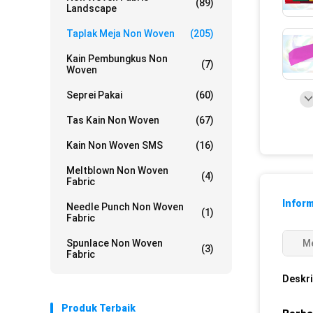
(89)
Landscape
Taplak Meja Non Woven
(205)
Kain Pembungkus Non
(7)
Woven
Seprei Pakai
(60)
Tas Kain Non Woven
(67)
Kain Non Woven SMS
(16)
Meltblown Non Woven
(4)
Fabric
Inform
Needle Punch Non Woven
(1)
Fabric
Spunlace Non Woven
Me
(3)
Fabric
Deskri
Produk Terbaik