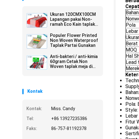
Berba
Cepat
Bahan
Ukuran 120CMX100CM
Nonwo
Lapangan pakai Non-
ramah Eco Kain taplak
Pola
meja dan didaur ulang
Lebar
Populer Flower Printed
Ukura
Non Woven Waterproof
Berat
Taplak Partai Gunakan
MOQ
Hal S
Anti-bakteri / anti-kimia
60gram Cetak Non
Lead 
Woven taplak meja di
Mere
Warna Berbeda
Keter
Techn
Suppl
Kontak
Bahan
Nonwo
Pola:
Kontak:
Miss. Candy
Style:
Lebar
Tel:
+86 13927235386
Fitur 
Gunaka
Faks:
86-757-81192378
Sertif