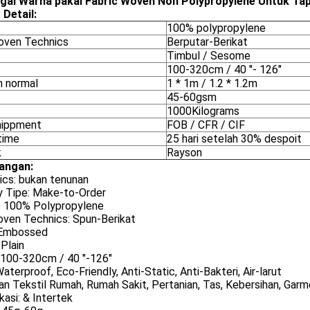
gai Warna pakai Fabric Woven Non Polypropylene Untuk Tap
 Detail:
100% polypropylene
ven Technics
Berputar-Berikat
Timbul / Sesome
100-320cm / 40 "- 126"
n normal
1 * 1m / 1.2 * 1.2m
45-60gsm
1000Kilograms
hippment
FOB / CFR / CIF
time
25 hari setelah 30% despoit
k
Rayson
angan:
ics: bukan tenunan
y Tipe: Make-to-Order
: 100% Polypropylene
ven Technics: Spun-Berikat
 Embossed
 Plain
 100-320cm / 40 "-126"
Waterproof, Eco-Friendly, Anti-Static, Anti-Bakteri, Air-larut
n Tekstil Rumah, Rumah Sakit, Pertanian, Tas, Kebersihan, Garme
ikasi: & Intertek