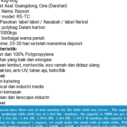
: 45g-60g
t Asal: Guangdong, Cina (Daratan)
 Nama: Rayson
 model: RS-TC
Pasokan: label label / Nasabah / label Netral
: polybag Dalam karton
1000kgs
: berbagai warna penuh
ime: 25-30 hari setelah menerima deposit
teristik:
at dari 100% Polypropylene
an yang baik dan elongasi
an lembut, nontextile, exo-ramah dan didaur ulang
kteri, anti-UV, tahan api, hidrofilik
si:
ri katering
cal dan industri medis
tri kemasan
ian dan lanscape industri
si: