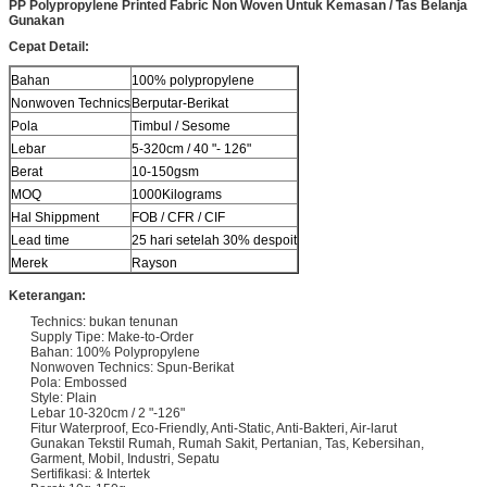
PP Polypropylene Printed Fabric Non Woven Untuk Kemasan / Tas Belanja
Gunakan
Cepat Detail:
Bahan
100% polypropylene
Nonwoven Technics
Berputar-Berikat
Pola
Timbul / Sesome
Lebar
5-320cm / 40 "- 126"
Berat
10-150gsm
MOQ
1000Kilograms
Hal Shippment
FOB / CFR / CIF
Lead time
25 hari setelah 30% despoit
Merek
Rayson
Keterangan:
Technics: bukan tenunan
Supply Tipe: Make-to-Order
Bahan: 100% Polypropylene
Nonwoven Technics: Spun-Berikat
Pola: Embossed
Style: Plain
Lebar 10-320cm / 2 "-126"
Fitur Waterproof, Eco-Friendly, Anti-Static, Anti-Bakteri, Air-larut
Gunakan Tekstil Rumah, Rumah Sakit, Pertanian, Tas, Kebersihan,
Garment, Mobil, Industri, Sepatu
Sertifikasi: & Intertek