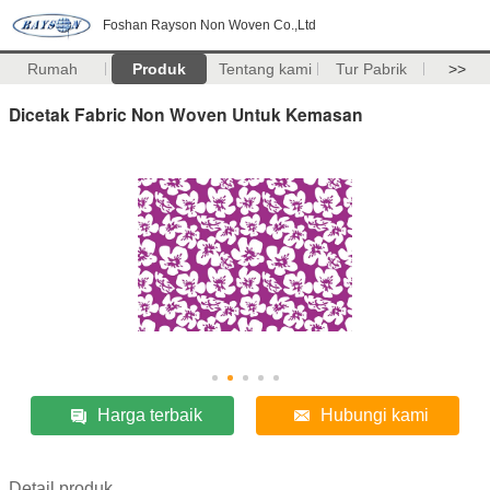
Foshan Rayson Non Woven Co.,Ltd
Rumah
Produk
Tentang kami
Tur Pabrik
>>
Dicetak Fabric Non Woven Untuk Kemasan
Harga terbaik
Hubungi kami
Detail produk