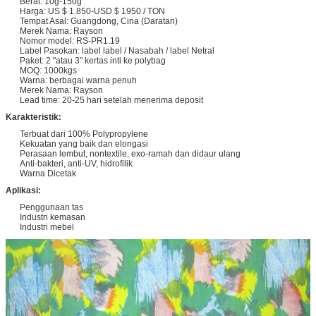
Berat: 10g-150g
Harga: US $ 1.850-USD $ 1950 / TON
Tempat Asal: Guangdong, Cina (Daratan)
Merek Nama: Rayson
Nomor model: RS-PR1.19
Label Pasokan: label label / Nasabah / label Netral
Paket: 2 "atau 3" kertas inti ke polybag
MOQ: 1000kgs
Warna: berbagai warna penuh
Merek Nama: Rayson
Lead time: 20-25 hari setelah menerima deposit
Karakteristik:
Terbuat dari 100% Polypropylene
Kekuatan yang baik dan elongasi
Perasaan lembut, nontextile, exo-ramah dan didaur ulang
Anti-bakteri, anti-UV, hidrofilik
Warna Dicetak
Aplikasi:
Penggunaan tas
Industri kemasan
Industri mebel