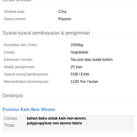
Tempat asal:
Cina
Nama merek:
Rayson
Syarat-syarat pembayaran & pengiriman
Kuantitas min Order:
2000kg
Harga:
negotiable
Kemasan rincian:
Tas poli atau kotak karton
Waktu pengiriman:
25 hari
Syarat-syarat pembayaran:
FOB / EXW
Menyediakan kemampuan:
1100 Ton / bulan
Deskripsi
Furnitur Kain Non Woven
bahan baku untuk kain non woven
Cahaya
,
polypropylene non woven fabric
Tinggi: