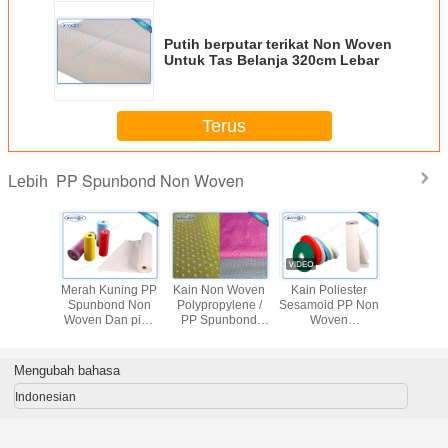
Putih berputar terikat Non Woven
Untuk Tas Belanja 320cm Lebar
Terus
PP Spunbond Non Woven
Lebih
tih Non
Merah Kuning PP
Kain Non Woven
Kain Poliester
Polypro
n PP
Spunbond Non
Polypropylene /
Sesamoid PP Non
spunbo
nd Non
Woven Dan pink
PP Spunbond
Woven
bukan t
Fabric
Spunbond Fabric
Non Woven
Polypropylene
kain, Pp
urnitur
Spunbond
Fabric Perasaan
Material / PP
woven,
Polypropylene
Lembut
Spunbond Non
Nonwo
Mengubah bahasa
Fabric
Woven fabric
Spunb
Indonesian