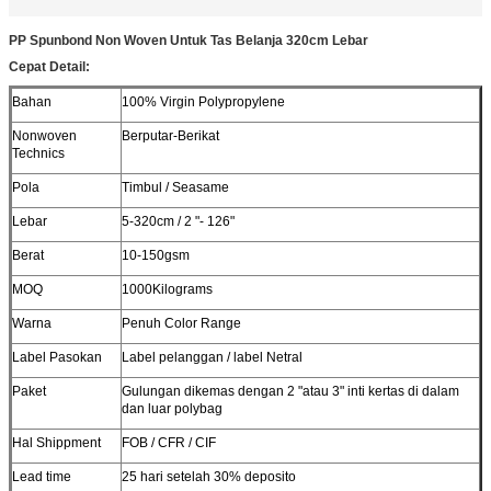
PP Spunbond Non Woven Untuk Tas Belanja 320cm Lebar
Cepat Detail:
Bahan
100% Virgin Polypropylene
Nonwoven
Berputar-Berikat
Technics
Pola
Timbul / Seasame
Lebar
5-320cm / 2 "- 126"
Berat
10-150gsm
MOQ
1000Kilograms
Warna
Penuh Color Range
Label Pasokan
Label pelanggan / label Netral
Paket
Gulungan dikemas dengan 2 "atau 3" inti kertas di dalam
dan luar polybag
Hal Shippment
FOB / CFR / CIF
Lead time
25 hari setelah 30% deposito