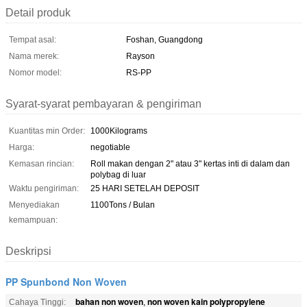
Detail produk
Tempat asal:
Foshan, Guangdong
Nama merek:
Rayson
Nomor model:
RS-PP
Syarat-syarat pembayaran & pengiriman
Kuantitas min Order:
1000Kilograms
Harga:
negotiable
Kemasan rincian:
Roll makan dengan 2" atau 3" kertas inti di dalam dan
polybag di luar
Waktu pengiriman:
25 HARI SETELAH DEPOSIT
Menyediakan
1100Tons / Bulan
kemampuan:
Deskripsi
PP Spunbond Non Woven
bahan non woven
non woven kain polypropylene
Cahaya Tinggi:
,