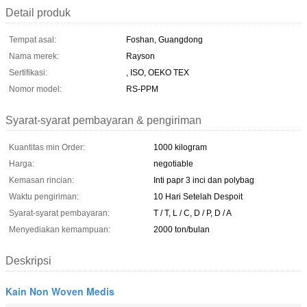
Detail produk
Tempat asal:
Foshan, Guangdong
Nama merek:
Rayson
Sertifikasi:
, ISO, OEKO TEX
Nomor model:
RS-PPM
Syarat-syarat pembayaran & pengiriman
Kuantitas min Order:
1000 kilogram
Harga:
negotiable
Kemasan rincian:
Inti papr 3 inci dan polybag
Waktu pengiriman:
10 Hari Setelah Despoit
Syarat-syarat pembayaran:
T / T, L / C, D / P, D / A
Menyediakan kemampuan:
2000 ton/bulan
Deskripsi
Kain Non Woven Medis