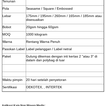
Tenunan
Pola
Seasame / Square / Embossed
Lebar
175mm / 195mm / 260mm / 165mm / 185mm atau
disesuaikan
Bobot
20gsm hingga 60gsm
MOQ
1000 kilogram
Warna
Rentang Warna Penuh
Pasokan Label
Label pelanggan / Label netral
Paket
Gulung dikemas dengan inti kertas 2 "atau 3" di
dalam dan polybag di luar
Waktu pimpin
20 hari setelah penyetoran
Sertifikasi
OEKOTEX, , INTERTEK
Aplikasi Kain Non Woven Medis: